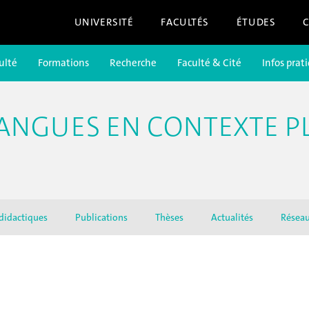
UNIVERSITÉ
FACULTÉS
ÉTUDES
ulté
Formations
Recherche
Faculté & Cité
Infos prat
LANGUES EN CONTEXTE P
 didactiques
Publications
Thèses
Actualités
Résea