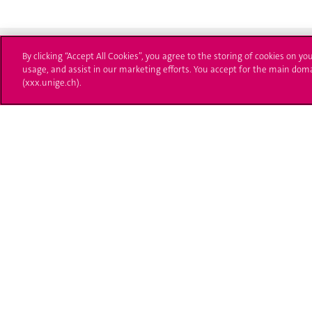
By clicking “Accept All Cookies”, you agree to the storing of cookies on yo
usage, and assist in our marketing efforts. You accept for the main dom
(xxx.unige.ch).
Université de Genève
S'ins
24 rue du Général-Dufour
Immatri
1211 Genève 4
T. +41 (0)22 379 71 11
Démarch
F. +41 (0)22 379 11 34
Poser u
Contact
Plans d'accès aux bâtiments
L'UNIGE de A à Z
Politique et configuration des cookies