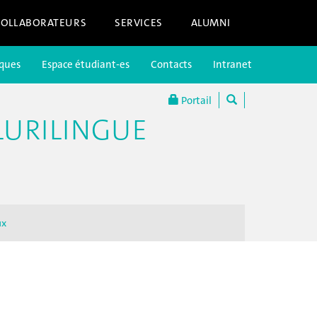
COLLABORATEURS
SERVICES
ALUMNI
iques
Espace étudiant-es
Contacts
Intranet
Portail
LURILINGUE
ux