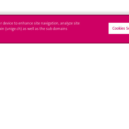
ur device to enhance site navigation, analyze site
Cookies S
ain (unige.ch) as well as the sub domains
crire à l'UNIGE
L'UNIGE vous informe
culations
UNIGE Mobile
es administratives
Médias
ne question
Offres d'emploi
Bibliothèque
Calendrier académique