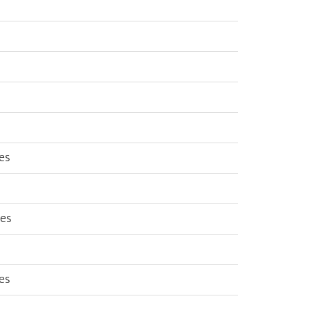
es
ues
es