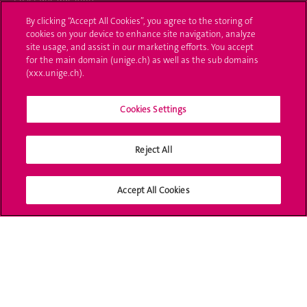
By clicking “Accept All Cookies”, you agree to the storing of
L'UNIGE vous informe
cookies on your device to enhance site navigation, analyze
site usage, and assist in our marketing efforts. You accept
UNIGE Mobile
for the main domain (unige.ch) as well as the sub domains
(xxx.unige.ch).
Médias
Cookies Settings
Offres d'emploi
Bibliothèque
Reject All
Calendrier académique
Accept All Cookies
Médias sociaux UNIGE
Accréditation