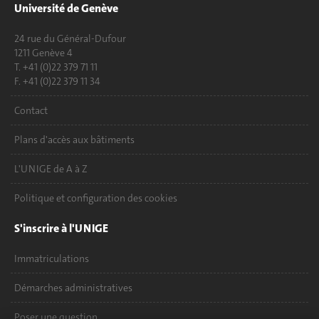
Université de Genève
24 rue du Général-Dufour
1211 Genève 4
T. +41 (0)22 379 71 11
F. +41 (0)22 379 11 34
Contact
Plans d'accès aux bâtiments
L'UNIGE de A à Z
Politique et configuration des cookies
S'inscrire à l'UNIGE
Immatriculations
Démarches administratives
Poser une question