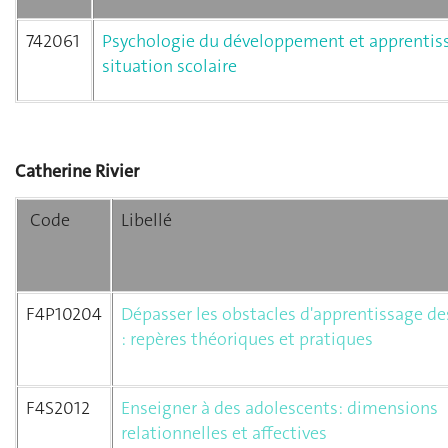
742061
Psychologie du développement et apprentis
situation scolaire
Catherine Rivier
Code
Libellé
F4P10204
Dépasser les obstacles d'apprentissage de
: repères théoriques et pratiques
F4S2012
Enseigner à des adolescents: dimensions
relationnelles et affectives