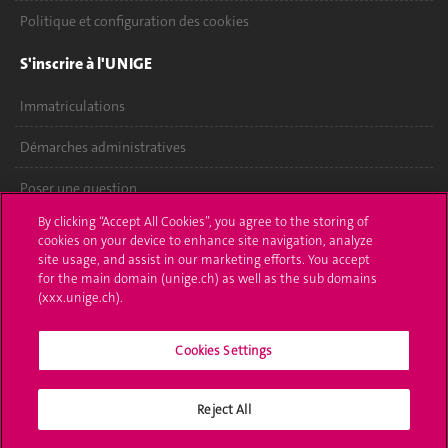
Politique et configuration des cookies
S'inscrire à l'UNIGE
Immatriculations
Démarches administratives
Poser une question
By clicking “Accept All Cookies”, you agree to the storing of
L'UNIGE vous informe
cookies on your device to enhance site navigation, analyze
site usage, and assist in our marketing efforts. You accept
UNIGE Mobile
for the main domain (unige.ch) as well as the sub domains
(xxx.unige.ch).
Médias
Cookies Settings
Offres d'emploi
Bibliothèque
Reject All
Calendrier académique