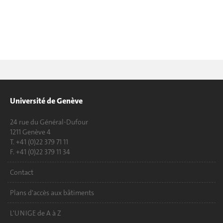
Université de Genève
24 rue du Général-Dufour
1211 Genève 4
T. +41 (0)22 379 71 11
F. +41 (0)22 379 11 34
Contact
Plans d'accès aux bâtiments
L'UNIGE de A à Z