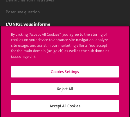
Démarches administratives
Poser une question
L'UNIGE vous informe
By clicking “Accept All Cookies”, you agree to the storing of
UNIGE Mobile
cookies on your device to enhance site navigation, analyze
site usage, and assist in our marketing efforts. You accept
Médias
for the main domain (unige.ch) as well as the sub domains
(xxx.unige.ch).
Offres d'emploi
Cookies Settings
Bibliothèque
Calendrier académique
Reject All
Médias sociaux UNIGE
Accept All Cookies
Accréditation