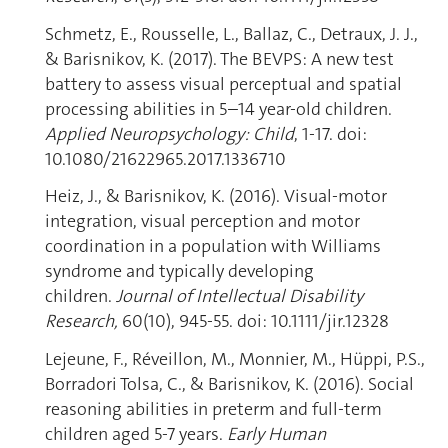
Schmetz, E., Rousselle, L., Ballaz, C., Detraux, J. J.,
& Barisnikov, K. (2017). The BEVPS: A new test
battery to assess visual perceptual and spatial
processing abilities in 5–14 year-old children.
Applied Neuropsychology: Child
, 1-17. doi:
10.1080/21622965.2017.1336710
Heiz, J., & Barisnikov, K. (2016). Visual-motor
integration, visual perception and motor
coordination in a population with Williams
syndrome and typically developing
children.
Journal of Intellectual Disability
Research,
60(10), 945-55. doi: 10.1111/jir.12328
Lejeune, F., Réveillon, M., Monnier, M., Hüppi, P.S.,
Borradori Tolsa, C., & Barisnikov, K. (2016). Social
reasoning abilities in preterm and full-term
children aged 5-7 years.
Early Human