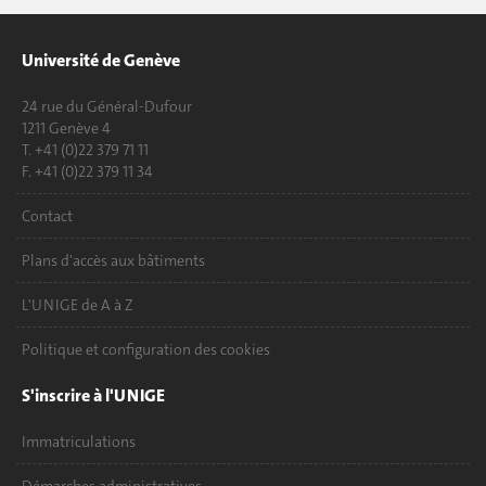
Université de Genève
24 rue du Général-Dufour
1211 Genève 4
T. +41 (0)22 379 71 11
F. +41 (0)22 379 11 34
Contact
Plans d'accès aux bâtiments
L'UNIGE de A à Z
Politique et configuration des cookies
S'inscrire à l'UNIGE
Immatriculations