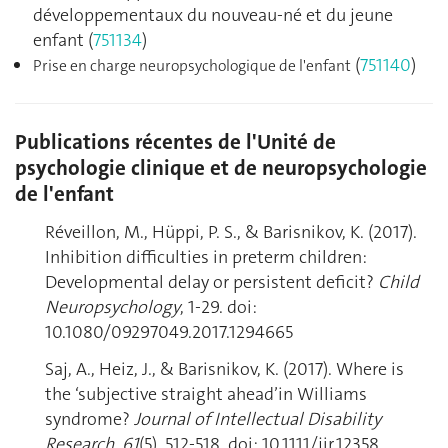
développementaux du nouveau-né et du jeune
enfant (
751134
)
(
751140
)
Prise en charge neuropsychologique de l'enfant
Publications récentes de l'Unité de
psychologie clinique et de neuropsychologie
de l'enfant
Réveillon, M., Hüppi, P. S., & Barisnikov, K. (2017).
Inhibition difficulties in preterm children:
Developmental delay or persistent deficit?
Child
Neuropsychology
, 1-29. doi:
10.1080/09297049.2017.1294665
Saj, A., Heiz, J., & Barisnikov, K. (2017). Where is
the ‘subjective straight ahead’in Williams
syndrome?
Journal of Intellectual Disability
Research
,
61
(5), 512-518. doi: 10.1111/jir.12358