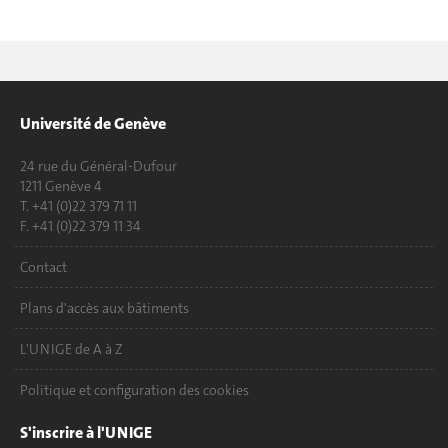
Université de Genève
24 rue du Général-Dufour
1211 Genève 4
T. +41 (0)22 379 71 11
F. +41 (0)22 379 11 34
Contact
Plans d'accès aux bâtiments
L'UNIGE de A à Z
Politique et configuration des cookies
S'inscrire à l'UNIGE