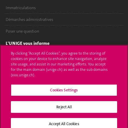
Immatriculations
Démarches administratives
Poser une question
L'UNIGE vous informe
By clicking “Accept All Cookies”, you agree to the storing of
UNIGE Mobile
cookies on your device to enhance site navigation, analyze
site usage, and assist in our marketing efforts. You accept
Médias
for the main domain (unige.ch) as well as the sub domains
(xxx.unige.ch).
Offres d'emploi
Cookies Settings
Bibliothèque
Calendrier académique
Reject All
Médias sociaux UNIGE
Accept All Cookies