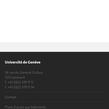
Université de Genève
24 rue du Général-Dufour
1211 Genève 4
T. +41 (0)22 379 71 11
F. +41 (0)22 379 11 34
Contact
Plans d'accès aux bâtiments