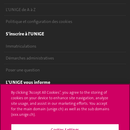
L'UNIGE de A à Z
Politique et configuration des cookies
S'inscrire à l'UNIGE
Immatriculations
Démarches administratives
Poser une question
L'UNIGE vous informe
By clicking “Accept All Cookies”, you agree to the storing of
UNIGE Mobile
cookies on your device to enhance site navigation, analyze
site usage, and assist in our marketing efforts. You accept
Médias
for the main domain (unige.ch) as well as the sub domains
(xxx.unige.ch).
Offres d'emploi
Cookies Settings