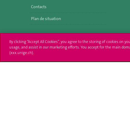
Contacts
Plan de situation
By clicking “Accept All Cookies”, you agree to the storing of cookies on yo
usage, and assist in our marketing efforts. You accept for the main dom
(xxx.unige.ch).
Université de Genève
S'ins
24 rue du Général-Dufour
Immatri
1211 Genève 4
T. +41 (0)22 379 71 11
Démarch
F. +41 (0)22 379 11 34
Poser u
Contact
Plans d'accès aux bâtiments
L'UNIGE de A à Z