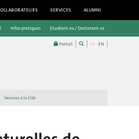
COLLABORATEURS
SERVICES
ALUMNI
é
Infos pratiques
Etudiant-es / Doctorant-es
Futur-es étu
Portail
FR
EN
Services à la Cité