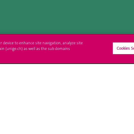
ur device to enhance site navigation, analyze site
Cookies S
ain (unige.ch) as well as the sub domains
crire à l'UNIGE
L'UNIGE vous informe
culations
UNIGE Mobile
es administratives
Médias
ne question
Offres d'emploi
Bibliothèque
Calendrier académique