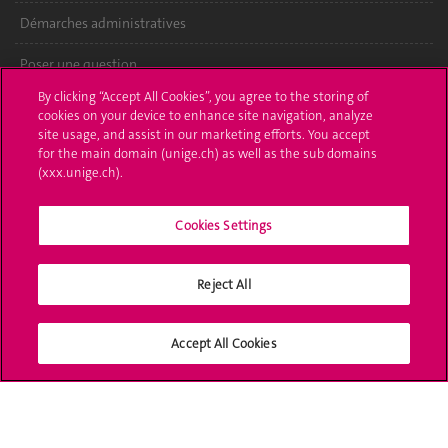
Démarches administratives
Poser une question
By clicking “Accept All Cookies”, you agree to the storing of
L'UNIGE vous informe
cookies on your device to enhance site navigation, analyze
site usage, and assist in our marketing efforts. You accept
UNIGE Mobile
for the main domain (unige.ch) as well as the sub domains
(xxx.unige.ch).
Médias
Cookies Settings
Offres d'emploi
Bibliothèque
Reject All
Calendrier académique
Accept All Cookies
Médias sociaux UNIGE