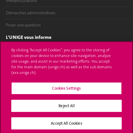
Immatriculations
Démarches administratives
Poser une question
L'UNIGE vous informe
UNIGE Mobile
By clicking “Accept All Cookies”, you agree to the storing of
cookies on your device to enhance site navigation, analyze
site usage, and assist in our marketing efforts. You accept
Médias
for the main domain (unige.ch) as well as the sub domains
(xxx.unige.ch).
Offres d'emploi
Bibliothèque
Cookies Settings
Calendrier académique
Reject All
Médias sociaux UNIGE
Accept All Cookies