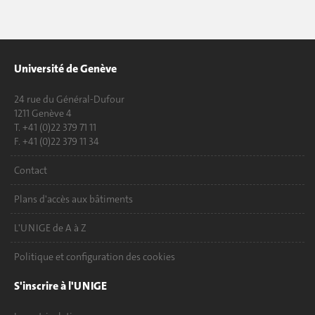
Université de Genève
24 rue du Général-Dufour
1211 Genève 4
T. +41 (0)22 379 71 11
F. +41 (0)22 379 11 34
Contact
Plans d'accès aux bâtiments
L'UNIGE de A à Z
Politique et configuration des cookies
S'inscrire à l'UNIGE