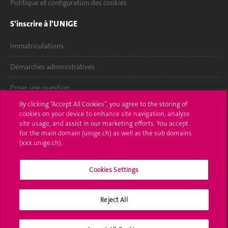
Politique et configuration des cookies
S'inscrire à l'UNIGE
Immatriculations
Démarches administratives
Poser une question
By clicking “Accept All Cookies”, you agree to the storing of
L'UNIGE vous informe
cookies on your device to enhance site navigation, analyze
site usage, and assist in our marketing efforts. You accept
UNIGE Mobile
for the main domain (unige.ch) as well as the sub domains
(xxx.unige.ch).
Médias
Cookies Settings
Offres d'emploi
Bibliothèque
Reject All
Calendrier académique