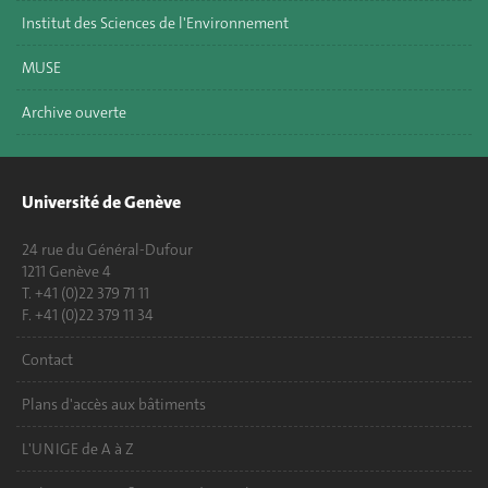
Institut des Sciences de l'Environnement
MUSE
Archive ouverte
Université de Genève
24 rue du Général-Dufour
1211 Genève 4
T. +41 (0)22 379 71 11
F. +41 (0)22 379 11 34
Contact
Plans d'accès aux bâtiments
L'UNIGE de A à Z