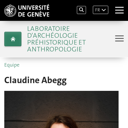
FR
LABORATOIRE
D'ARCHÉOLOGIE
PRÉHISTORIQUE ET
ANTHROPOLOGIE
Equipe
Claudine Abegg