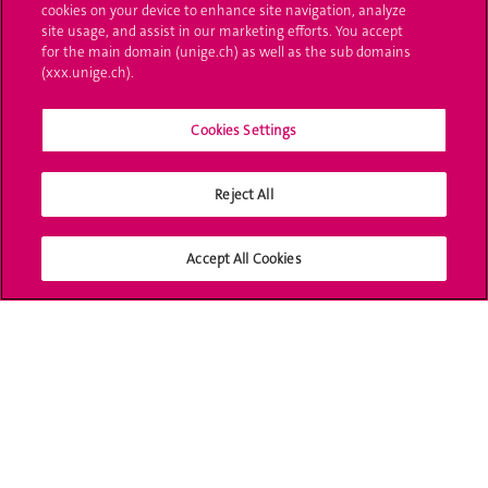
cookies on your device to enhance site navigation, analyze
site usage, and assist in our marketing efforts. You accept
UNIGE Mobile
for the main domain (unige.ch) as well as the sub domains
(xxx.unige.ch).
Médias
Cookies Settings
Offres d'emploi
Bibliothèque
Reject All
Calendrier académique
Accept All Cookies
Médias sociaux UNIGE
Accréditation