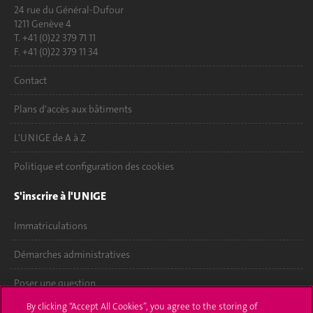
24 rue du Général-Dufour
1211 Genève 4
T. +41 (0)22 379 71 11
F. +41 (0)22 379 11 34
Contact
Plans d'accès aux bâtiments
L'UNIGE de A à Z
Politique et configuration des cookies
S'inscrire à l'UNIGE
Immatriculations
Démarches administratives
Poser une question
By clicking “Accept All Cookies”, you agree to the storing of
L'UNIGE vous informe