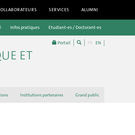
COLLABORATEURS
SERVICES
ALUMNI
é
Infos pratiques
Etudiant-es / Doctorant-es
Futur-es étu
Portail
FR
EN
QUE ET
tions
Institutions partenaires
Grand public
Actualités