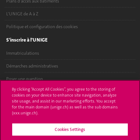
Plans d'accès aux bâtiments
L'UNIGE de A à Z
Politique et configuration des cookies
S'inscrire à l'UNIGE
Immatriculations
Démarches administratives
Poser une question
By clicking “Accept All Cookies”, you agree to the storing of
L'UNIGE vous informe
cookies on your device to enhance site navigation, analyze
site usage, and assist in our marketing efforts. You accept
UNIGE Mobile
for the main domain (unige.ch) as well as the sub domains
(xxx.unige.ch).
Médias
Cookies Settings
Offres d'emploi