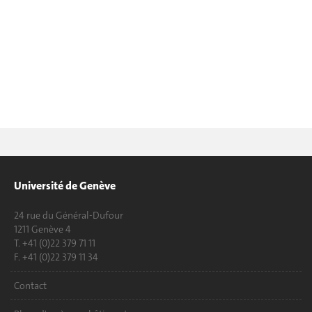
Université de Genève
24 rue du Général-Dufour
1211 Genève 4
T. +41 (0)22 379 71 11
F. +41 (0)22 379 11 34
Contact