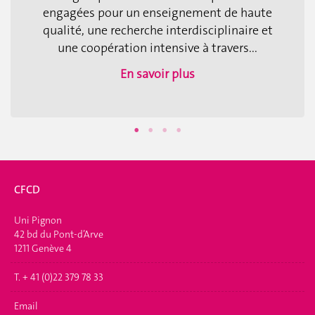
engagées pour un enseignement de haute
qualité, une recherche interdisciplinaire et
une coopération intensive à travers...
En savoir plus
CFCD
Uni Pignon
42 bd du Pont-d’Arve
1211 Genève 4
T. + 41 (0)22 379 78 33
Email