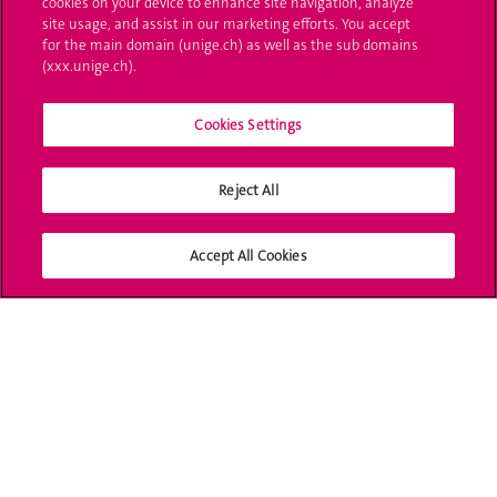
cookies on your device to enhance site navigation, analyze
site usage, and assist in our marketing efforts. You accept
for the main domain (unige.ch) as well as the sub domains
UNIGE Mobile
(xxx.unige.ch).
Médias
Cookies Settings
Offres d'emploi
Bibliothèque
Reject All
Calendrier académique
Accept All Cookies
Médias sociaux UNIGE
Accréditation