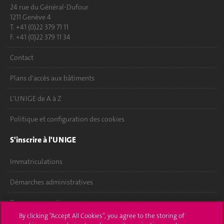
24 rue du Général-Dufour
1211 Genève 4
T. +41 (0)22 379 71 11
F. +41 (0)22 379 11 34
Contact
Plans d'accès aux bâtiments
L'UNIGE de A à Z
Politique et configuration des cookies
S'inscrire à l'UNIGE
Immatriculations
Démarches administratives
Poser une question
By clicking “Accept All Cookies”, you agree to the storing of
L'UNIGE vous informe