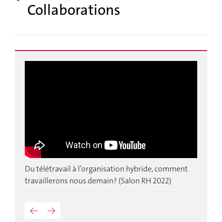
Collaborations
T
us
L
l
P
c
M
t
m
a
re
u
Du télétravail à l’organisation hybride, comment
S
travaillerons nous demain? (Salon RH 2022)
M
←
→