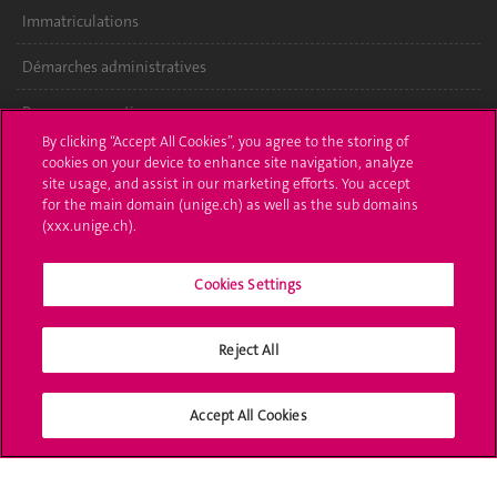
Immatriculations
Démarches administratives
Poser une question
By clicking “Accept All Cookies”, you agree to the storing of
L'UNIGE vous informe
cookies on your device to enhance site navigation, analyze
site usage, and assist in our marketing efforts. You accept
for the main domain (unige.ch) as well as the sub domains
UNIGE Mobile
(xxx.unige.ch).
Médias
Cookies Settings
Offres d'emploi
Bibliothèque
Reject All
Calendrier académique
Accept All Cookies
Médias sociaux UNIGE