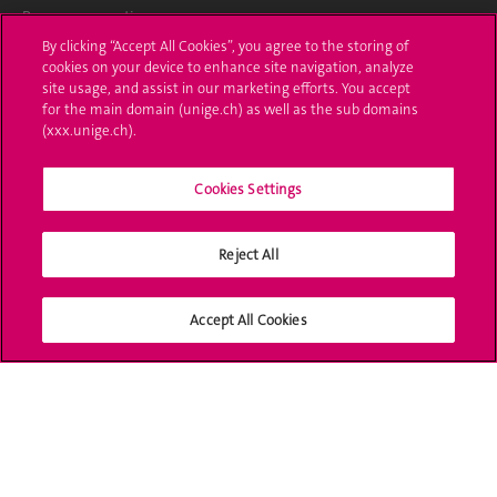
Poser une question
By clicking “Accept All Cookies”, you agree to the storing of
L'UNIGE vous informe
cookies on your device to enhance site navigation, analyze
site usage, and assist in our marketing efforts. You accept
for the main domain (unige.ch) as well as the sub domains
UNIGE Mobile
(xxx.unige.ch).
Médias
Cookies Settings
Offres d'emploi
Bibliothèque
Reject All
Calendrier académique
Accept All Cookies
Médias sociaux UNIGE
Accréditation