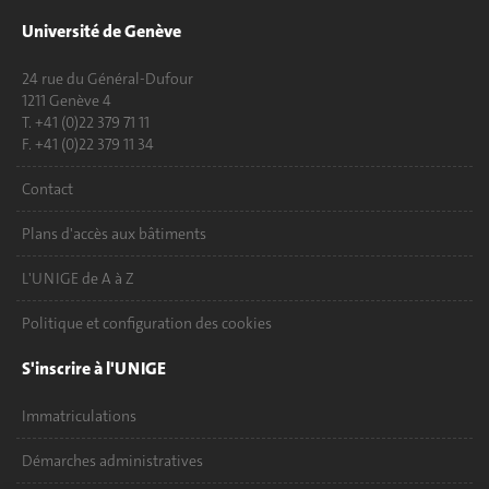
Université de Genève
24 rue du Général-Dufour
1211 Genève 4
T. +41 (0)22 379 71 11
F. +41 (0)22 379 11 34
Contact
Plans d'accès aux bâtiments
L'UNIGE de A à Z
Politique et configuration des cookies
S'inscrire à l'UNIGE
Immatriculations
Démarches administratives