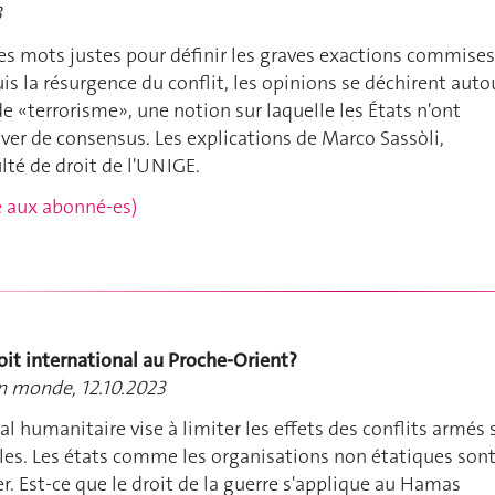
3
s mots justes pour définir les graves exactions commises
s la résurgence du conflit, les opinions se déchirent auto
de «terrorisme», une notion sur laquelle les États n'ont
uver de consensus. Les explications de Marco Sassòli,
lté de droit de l'UNIGE.
rvé aux abonné-es)
roit international au Proche-Orient?
un monde, 12.10.2023
al humanitaire vise à limiter les effets des conflits armés 
iles. Les états comme les organisations non étatiques son
er. Est-ce que le droit de la guerre s'applique au Hamas