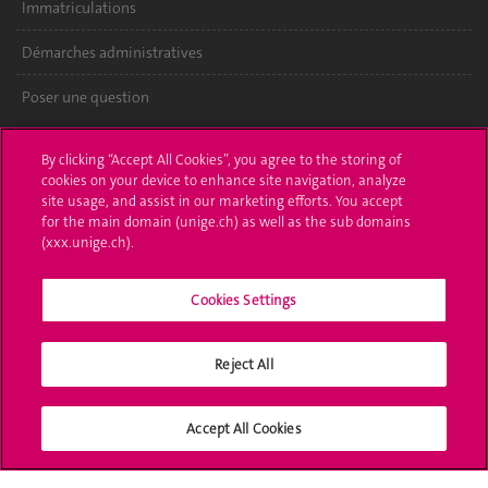
Immatriculations
Démarches administratives
Poser une question
L'UNIGE vous informe
By clicking “Accept All Cookies”, you agree to the storing of
cookies on your device to enhance site navigation, analyze
UNIGE Mobile
site usage, and assist in our marketing efforts. You accept
for the main domain (unige.ch) as well as the sub domains
Médias
(xxx.unige.ch).
Offres d'emploi
Cookies Settings
Bibliothèque
Reject All
Calendrier académique
Médias sociaux UNIGE
Accept All Cookies