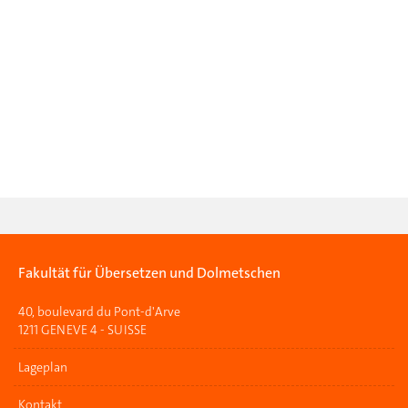
Fakultät für Übersetzen und Dolmetschen
40, boulevard du Pont-d'Arve
1211 GENEVE 4 - SUISSE
Lageplan
Kontakt