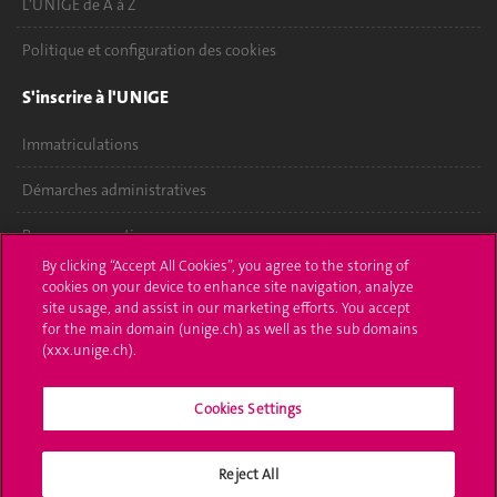
L'UNIGE de A à Z
Politique et configuration des cookies
S'inscrire à l'UNIGE
Immatriculations
Démarches administratives
Poser une question
By clicking “Accept All Cookies”, you agree to the storing of
L'UNIGE vous informe
cookies on your device to enhance site navigation, analyze
site usage, and assist in our marketing efforts. You accept
UNIGE Mobile
for the main domain (unige.ch) as well as the sub domains
(xxx.unige.ch).
Médias
Cookies Settings
Offres d'emploi
Bibliothèque
Reject All