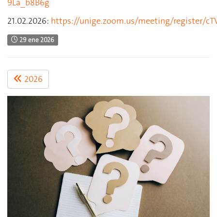
9La_b8B6g
21.02.2026:
https://unige.zoom.us/meeting/register/c
29 ene 2026
2026