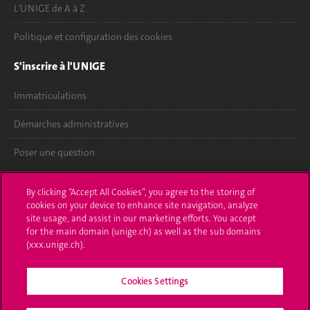
L'UNIGE de A à Z
Politique et configuration des cookies
S'inscrire à l'UNIGE
Immatriculations
Démarches administratives
Poser une question
L'UNIGE vous informe
By clicking “Accept All Cookies”, you agree to the storing of
cookies on your device to enhance site navigation, analyze
UNIGE Mobile
site usage, and assist in our marketing efforts. You accept
for the main domain (unige.ch) as well as the sub domains
Médias
(xxx.unige.ch).
Offres d'emploi
Cookies Settings
Bibliothèque