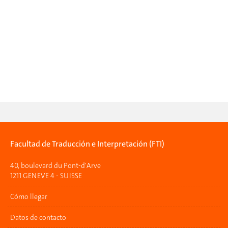
Facultad de Traducción e Interpretación (FTI)
40, boulevard du Pont-d'Arve
1211 GENEVE 4 - SUISSE
Cómo llegar
Datos de contacto