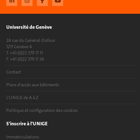
Université de Genève
24 rue du Général-Dufour
1211 Genève 4
T. +41 (0)22 379 71 11
F. +41 (0)22 379 11 34
Contact
Plans d'accès aux bâtiments
L'UNIGE de A à Z
Politique et configuration des cookies
S'inscrire à l'UNIGE
Immatriculations