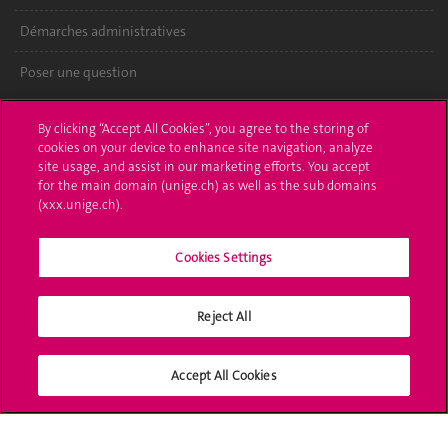
Démarches administratives
Poser une question
L'UNIGE vous informe
By clicking “Accept All Cookies”, you agree to the storing of
cookies on your device to enhance site navigation, analyze
UNIGE Mobile
site usage, and assist in our marketing efforts. You accept
for the main domain (unige.ch) as well as the sub domains
Médias
(xxx.unige.ch).
Offres d'emploi
Cookies Settings
Bibliothèque
Reject All
Calendrier académique
Médias sociaux UNIGE
Accept All Cookies