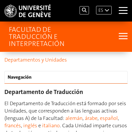
ES
FACULTAD DE
TRADUCCIÓN E
INTERPRETACIÓN
Departamentos y Unidades
Navegación
Departamento de Traducción
El Departamento de Traducción está formado por seis
Unidades, que corresponden a las lenguas activas
(lenguas A) de la Facultad:
alemán
,
árabe
,
español
,
francés
,
inglés
e
italiano
. Cada Unidad imparte cursos