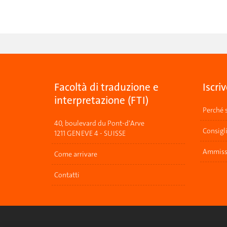
Facoltà di traduzione e
Iscriv
interpretazione (FTI)
Perché s
40, boulevard du Pont-d'Arve
Consigl
1211 GENEVE 4 - SUISSE
Ammissi
Come arrivare
Contatti