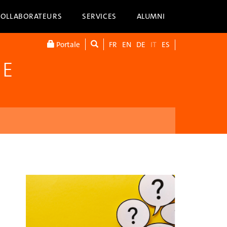
COLLABORATEURS
SERVICES
ALUMNI
Portale
FR
EN
DE
IT
ES
NE