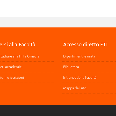
ersi alla Facoltà
Accesso diretto FTI
tudiare alla FTI a Ginevra
Dipartimenti e unità
ieri accademici
Biblioteca
oni e iscrizioni
Intranet della Facoltà
Mappa del sito