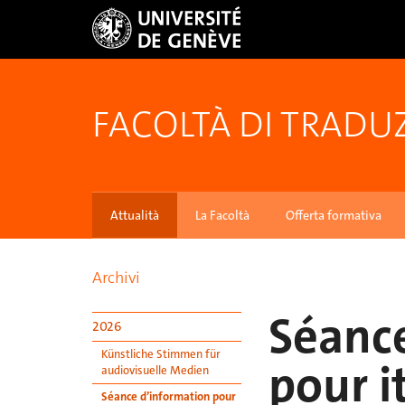
FACOLTÀ DI TRADU
Attualità
La Facoltà
Offerta formativa
Archivi
Séance
2026
Künstliche Stimmen für
pour i
audiovisuelle Medien
Séance d’information pour