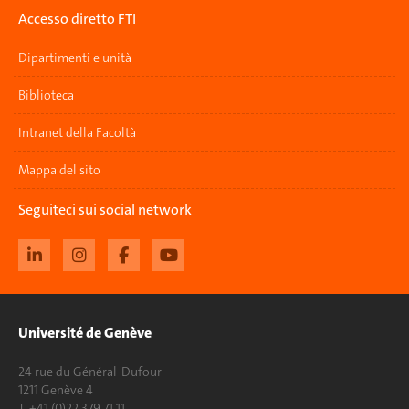
Accesso diretto FTI
Dipartimenti e unità
Biblioteca
Intranet della Facoltà
Mappa del sito
Seguiteci sui social network
Université de Genève
24 rue du Général-Dufour
1211 Genève 4
T. +41 (0)22 379 71 11