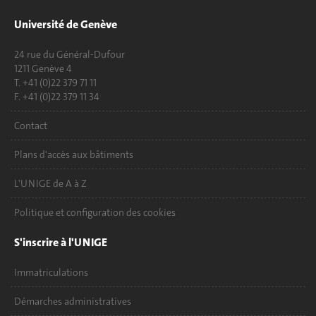
Université de Genève
24 rue du Général-Dufour
1211 Genève 4
T. +41 (0)22 379 71 11
F. +41 (0)22 379 11 34
Contact
Plans d'accès aux bâtiments
L'UNIGE de A à Z
Politique et configuration des cookies
S'inscrire à l'UNIGE
Immatriculations
Démarches administratives