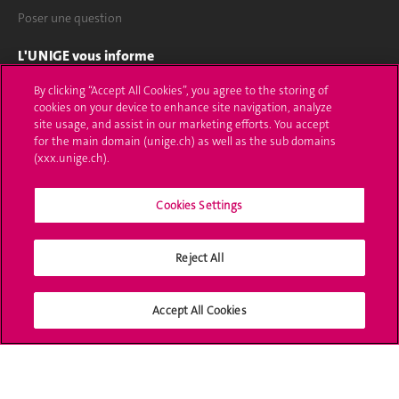
Poser une question
L'UNIGE vous informe
By clicking “Accept All Cookies”, you agree to the storing of
UNIGE Mobile
cookies on your device to enhance site navigation, analyze
site usage, and assist in our marketing efforts. You accept
Médias
for the main domain (unige.ch) as well as the sub domains
(xxx.unige.ch).
Offres d'emploi
Bibliothèque
Cookies Settings
Calendrier académique
Reject All
Médias sociaux UNIGE
Accept All Cookies
Accréditation