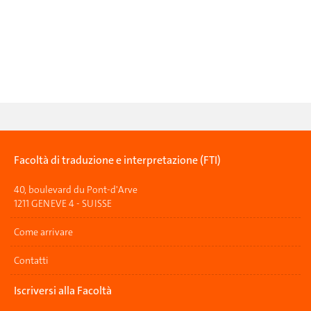
Facoltà di traduzione e interpretazione (FTI)
40, boulevard du Pont-d'Arve
1211 GENEVE 4 - SUISSE
Come arrivare
Contatti
Iscriversi alla Facoltà