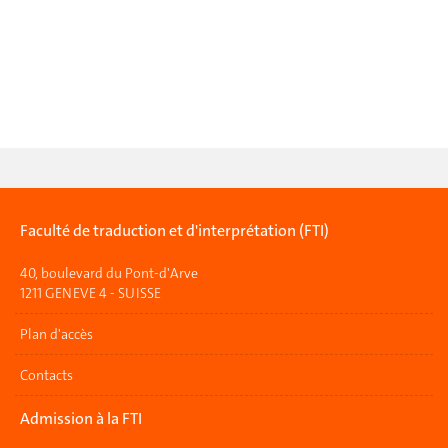
Faculté de traduction et d'interprétation (FTI)
40, boulevard du Pont-d'Arve
1211 GENEVE 4 - SUISSE
Plan d'accès
Contacts
Admission à la FTI