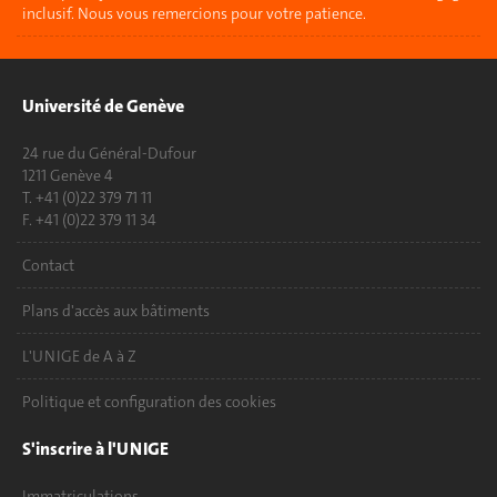
inclusif. Nous vous remercions pour votre patience.
Université de Genève
24 rue du Général-Dufour
1211 Genève 4
T. +41 (0)22 379 71 11
F. +41 (0)22 379 11 34
Contact
Plans d'accès aux bâtiments
L'UNIGE de A à Z
Politique et configuration des cookies
S'inscrire à l'UNIGE
Immatriculations