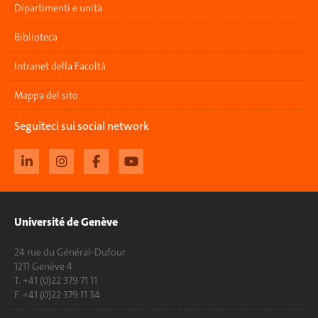
Dipartimenti e unità
Biblioteca
Intranet della Facoltà
Mappa del sito
Seguiteci sui social network
Université de Genève
24 rue du Général-Dufour
1211 Genève 4
T. +41 (0)22 379 71 11
F. +41 (0)22 379 11 34