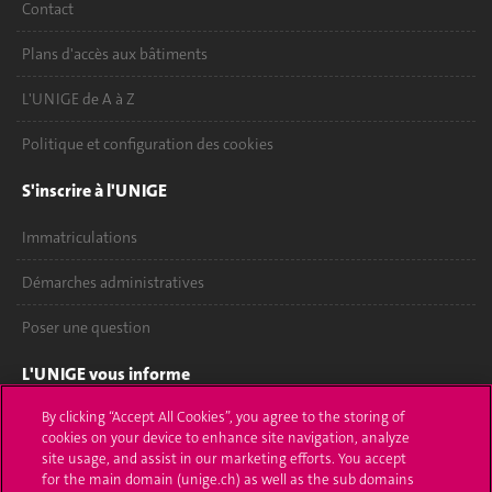
Contact
Plans d'accès aux bâtiments
L'UNIGE de A à Z
Politique et configuration des cookies
S'inscrire à l'UNIGE
Immatriculations
Démarches administratives
Poser une question
L'UNIGE vous informe
By clicking “Accept All Cookies”, you agree to the storing of
UNIGE Mobile
cookies on your device to enhance site navigation, analyze
site usage, and assist in our marketing efforts. You accept
Médias
for the main domain (unige.ch) as well as the sub domains