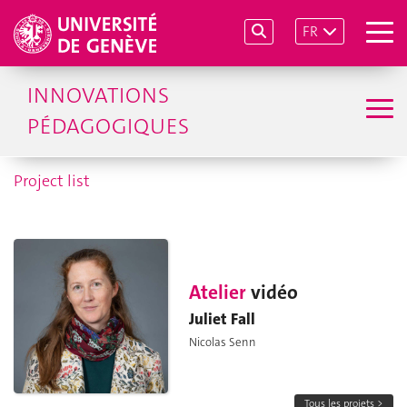
FR
INNOVATIONS
PÉDAGOGIQUES
Project list
Atelier
vidéo
Juliet Fall
Nicolas Senn
Tous les projets >