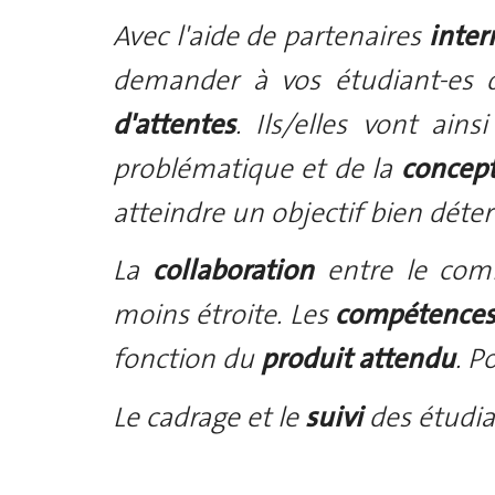
Avec l'aide de partenaires
inte
demander à vos étudiant-es
d'attentes
. Ils/elles vont ai
problématique et de la
concept
atteindre un objectif bien déte
La
collaboration
entre le comm
moins étroite. Les
compétence
fonction du
produit attendu
. P
Le cadrage et le
suivi
des étudia