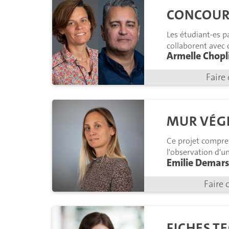
CONCOUR
Les étudiant-es p
collaborent avec 
Armelle Chopl
durables et adapt
Faire 
MUR VÉG
Ce projet compren
l'observation d'un
Emilie Demar
Faire 
FICHES T