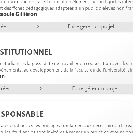
non francophones, sélectionnent un élément culturel qui les int
nt des fiches pédagogiques adaptées à un public d'élèves non fra
soule Gilliéron
réer
>
Faire gérer un projet
NSTITUTIONNEL
 étudiant-es la possibilité de travailler en coopération avec les 
événements, au développement de la faculté ou de l'université, ai
en
créer
>
Faire gérer un projet
ESPONSABLE
aux étudiant-es les principes fondamentaux nécessaires à la réali
s, les étudiant-es sont invité-es à mener un projet de groupe e