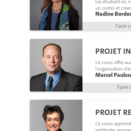
Les étudiant-es, 
un conte) et crée
Nadine Bordes
Faire c
PROJET I
Ce cours offre aux
l'organisation d'
Marcel Paulss
tutorat.
Faire 
PROJET R
Ce cours apprend 
méthodes apprise