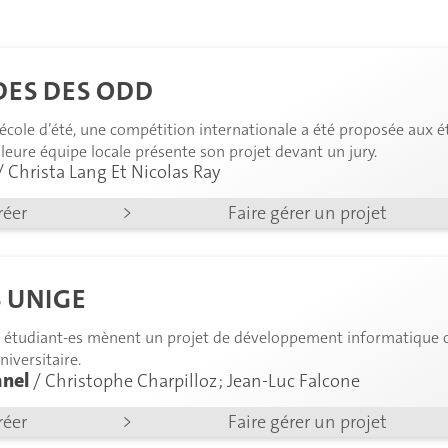
DES DES ODD
Aucun projet
correspondant à vos critère
e école d’été, une compétition internationale a été proposée aux 
lleure équipe locale présente son projet devant un jury.
/ Christa Lang Et Nicolas Ray
réer
>
Faire gérer un projet
 UNIGE
s étudiant-es mènent un projet de développement informatique co
iversitaire.
anel
/ Christophe Charpilloz ; Jean-Luc Falcone
réer
>
Faire gérer un projet