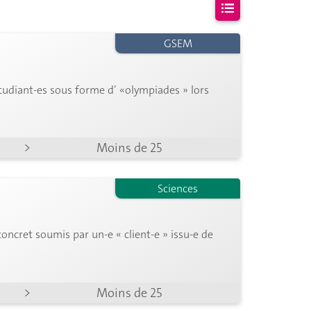
GSEM
s n'a été
trouvé
étudiant-es sous forme d’ «olympiades » lors
>
Moins de 25
Sciences
ncret soumis par un-e « client-e » issu-e de
>
Moins de 25