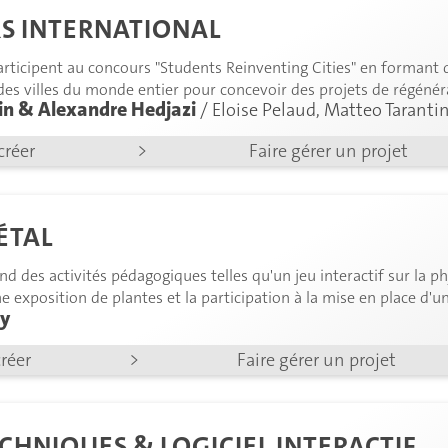
S INTERNATIONAL
articipent au concours "Students Reinventing Cities" en formant de
des villes du monde entier pour concevoir des projets de régéné
in & Alexandre Hedjazi
/ Eloise Pelaud, Matteo Taranti
és aux stratégies spécifiques de chaque ville.
créer
>
Faire gérer un projet
ÉTAL
d des activités pédagogiques telles qu'un jeu interactif sur la p
e exposition de plantes et la participation à la mise en place d'u
sy
créer
>
Faire gérer un projet
ECHNIQUES & LOGICIEL INTERACTIF