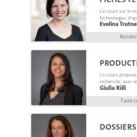
Ce cours sur le m
technologies d'ap
Evelina Trutn
réflexion éclairée 
Rendre 
PRODUCT
Ce cours propose d
recherche, avec l
Giulia Riili
Faire c
DOSSIER