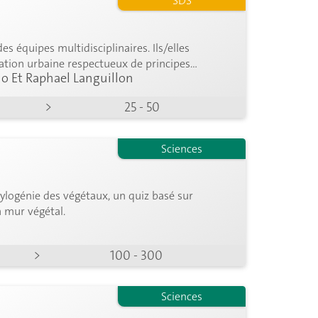
SDS
s équipes multidisciplinaires. Ils/elles
ration urbaine respectueux de principes
no Et Raphael Languillon
>
25 - 50
Sciences
hylogénie des végétaux, un quiz basé sur
n mur végétal.
>
100 - 300
Sciences