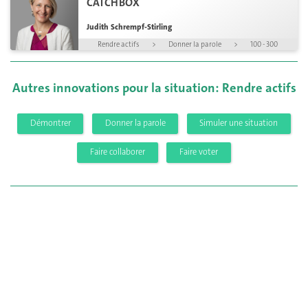
CATCHBOX
Judith Schrempf-Stirling
Rendre actifs
>
Donner la parole
>
100 - 300
Autres innovations pour la situation: Rendre actifs
Démontrer
Donner la parole
Simuler une situation
Faire collaborer
Faire voter