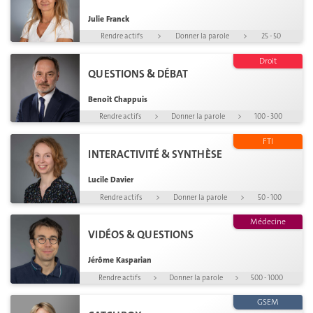
Julie Franck
Rendre actifs
>
Donner la parole
>
25 - 50
Droit
QUESTIONS & DÉBAT
Benoît Chappuis
Rendre actifs
>
Donner la parole
>
100 - 300
FTI
INTERACTIVITÉ & SYNTHÈSE
Lucile Davier
Rendre actifs
>
Donner la parole
>
50 - 100
Médecine
VIDÉOS & QUESTIONS
Jérôme Kasparian
Rendre actifs
>
Donner la parole
>
500 - 1000
GSEM