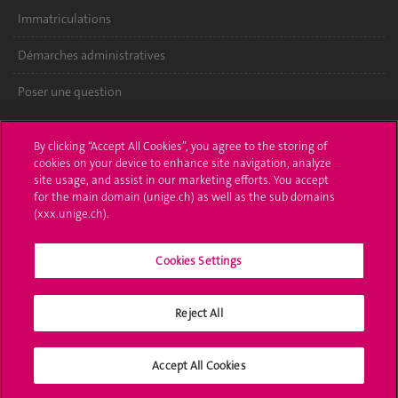
Immatriculations
Démarches administratives
Poser une question
L'UNIGE vous informe
By clicking “Accept All Cookies”, you agree to the storing of
cookies on your device to enhance site navigation, analyze
UNIGE Mobile
site usage, and assist in our marketing efforts. You accept
for the main domain (unige.ch) as well as the sub domains
Médias
(xxx.unige.ch).
Offres d'emploi
Cookies Settings
Bibliothèque
Calendrier académique
Reject All
Médias sociaux UNIGE
Accept All Cookies