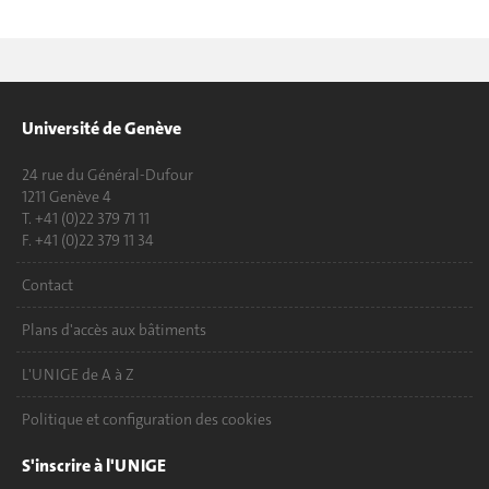
Université de Genève
24 rue du Général-Dufour
1211 Genève 4
T. +41 (0)22 379 71 11
F. +41 (0)22 379 11 34
Contact
Plans d'accès aux bâtiments
L'UNIGE de A à Z
Politique et configuration des cookies
S'inscrire à l'UNIGE