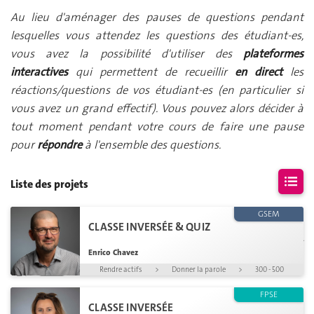
Au lieu d'aménager des pauses de questions pendant
lesquelles vous attendez les questions des étudiant-es,
vous avez la possibilité d'utiliser des
plateformes
interactives
qui permettent de recueillir
en direct
les
réactions/questions de vos étudiant-es (en particulier si
vous avez un grand effectif). Vous pouvez alors décider à
tout moment pendant votre cours de faire une pause
pour
répondre
à l'ensemble des questions.
Liste des projets
GSEM
CLASSE INVERSÉE & QUIZ
Aucun projet
correspondant à vos critères
Enrico Chavez
n'a été
trouvé
Rendre actifs
>
Donner la parole
>
300 - 500
FPSE
CLASSE INVERSÉE