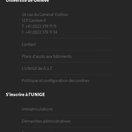
Université de Genève
24 rue du Général-Dufour
1211 Genève 4
T. +41 (0)22 379 71 11
F. +41 (0)22 379 11 34
Contact
Plans d'accès aux bâtiments
L'UNIGE de A à Z
Politique et configuration des cookies
S'inscrire à l'UNIGE
Immatriculations
Démarches administratives