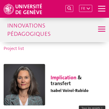
FR
INNOVATIONS
PÉDAGOGIQUES
Project list
Implication
&
transfert
Isabel Voirol-Rubido
Tous les projets >