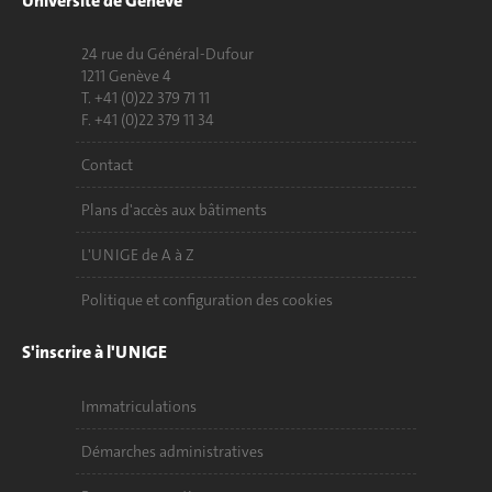
Université de Genève
24 rue du Général-Dufour
1211 Genève 4
T. +41 (0)22 379 71 11
F. +41 (0)22 379 11 34
Contact
Plans d'accès aux bâtiments
L'UNIGE de A à Z
Politique et configuration des cookies
S'inscrire à l'UNIGE
Immatriculations
Démarches administratives