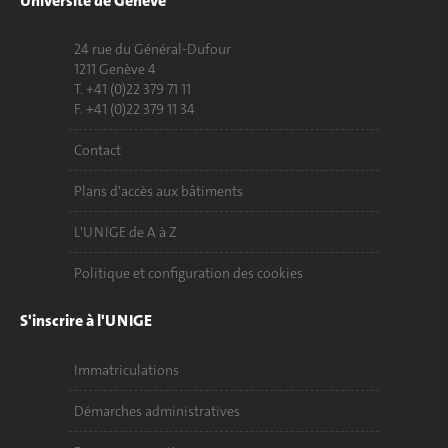
Université de Genève
24 rue du Général-Dufour
1211 Genève 4
T. +41 (0)22 379 71 11
F. +41 (0)22 379 11 34
Contact
Plans d'accès aux bâtiments
L'UNIGE de A à Z
Politique et configuration des cookies
S'inscrire à l'UNIGE
Immatriculations
Démarches administratives