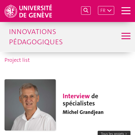
FR
INNOVATIONS
PÉDAGOGIQUES
Project list
Interview
de
spécialistes
Michel Grandjean
Tous les projets >