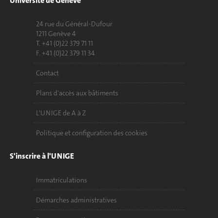
Université de Genève
24 rue du Général-Dufour
1211 Genève 4
T. +41 (0)22 379 71 11
F. +41 (0)22 379 11 34
Contact
Plans d'accès aux bâtiments
L'UNIGE de A à Z
Politique et configuration des cookies
S'inscrire à l'UNIGE
Immatriculations
Démarches administratives