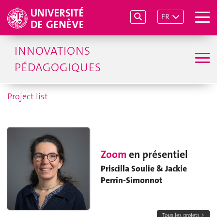
FR
INNOVATIONS
PÉDAGOGIQUES
Project list
Zoom
en présentiel
Priscilla Soulie & Jackie
Perrin-Simonnot
Tous les projets >