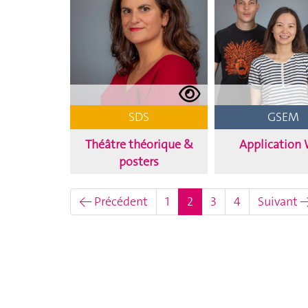
SDS
GSEM
Théâtre théorique &
Application
posters
(actuel)
← Précédent
1
2
3
4
Suivant 