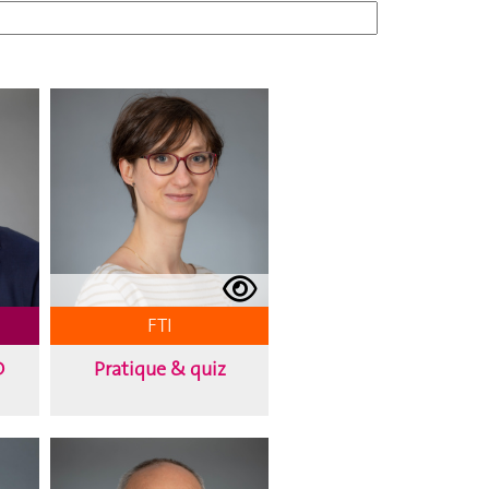
FTI
D
Pratique & quiz