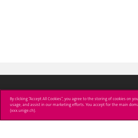
Université de Genève
S'ins
By clicking “Accept All Cookies”, you agree to the storing of cookies on yo
usage, and assist in our marketing efforts. You accept for the main dom
24 rue du Général-Dufour
Immatri
(xxx.unige.ch).
1211 Genève 4
T. +41 (0)22 379 71 11
Démarch
F. +41 (0)22 379 11 34
Poser u