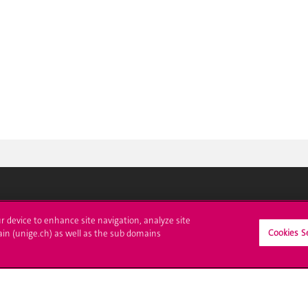
crire à l'UNIGE
L'UNIGE vous informe
ur device to enhance site navigation, analyze site
Cookies S
ain (unige.ch) as well as the sub domains
culations
UNIGE Mobile
es administratives
Médias
ne question
Offres d'emploi