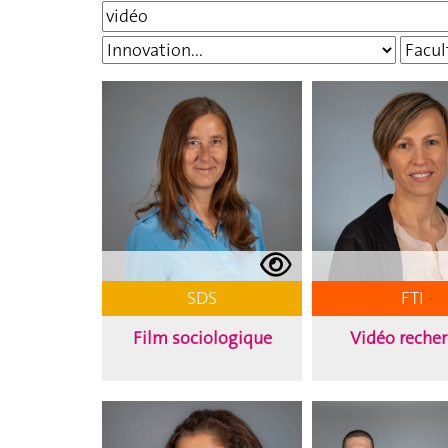
SDS
FTI
Film sociologique
Vidéo reche