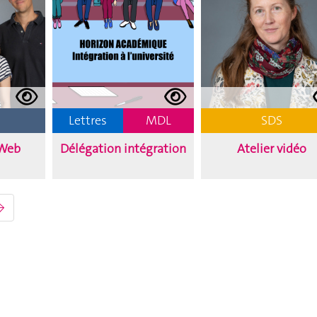
Lettres
MDL
SDS
 Web
Délégation intégration
Atelier vidéo
→