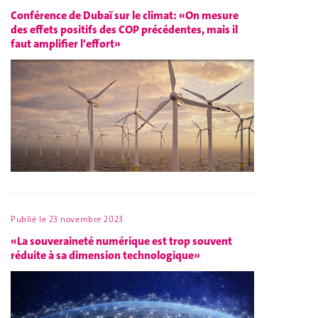
Conférence de Dubaï sur le climat: «On mesure
des effets positifs des COP précédentes, mais il
faut amplifier l'effort»
Publié le
23 novembre 2023
«La souveraineté numérique est trop souvent
réduite à sa dimension technologique»