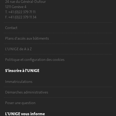
24 rue du Général-Dufour
1211 Genève 4
T. +41 (0)22 379 71 11
F. +41 (0)22 379 11 34
Contact
Plans d'accès aux bâtiments
L'UNIGE de A à Z
Politique et configuration des cookies
S'inscrire à l'UNIGE
Immatriculations
Démarches administratives
Poser une question
L'UNIGE vous informe