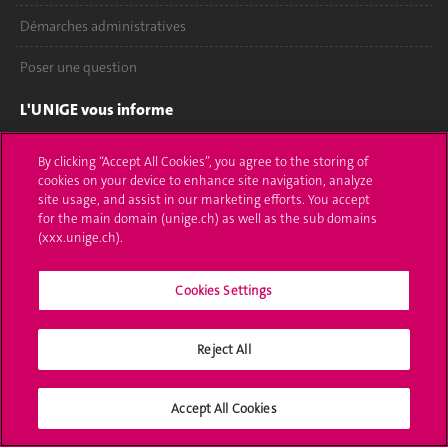
Démarches administratives
Poser une question
L'UNIGE vous informe
UNIGE Mobile
By clicking “Accept All Cookies”, you agree to the storing of
cookies on your device to enhance site navigation, analyze
Médias
site usage, and assist in our marketing efforts. You accept
for the main domain (unige.ch) as well as the sub domains
Offres d'emploi
(xxx.unige.ch).
Bibliothèque
Cookies Settings
Calendrier académique
Reject All
Médias sociaux UNIGE
Accept All Cookies