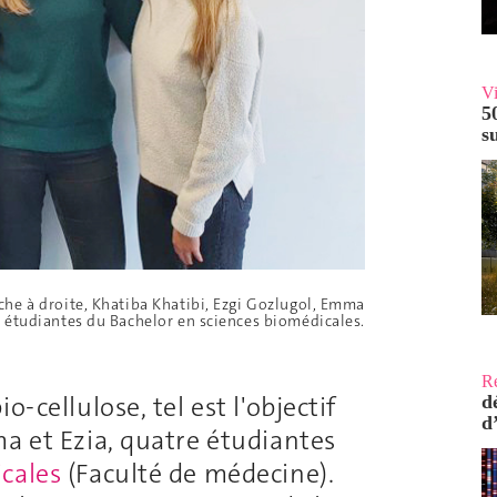
V
5
s
che à droite, Khatiba Khatibi, Ezgi Gozlugol, Emma
, étudiantes du Bachelor en sciences biomédicales.
R
-cellulose, tel est l'objectif
d
d
a et Ezia, quatre étudiantes
cales
(Faculté de médecine).