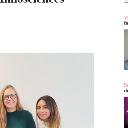
V
f
R
d