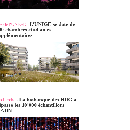
L’UNIGE se dote de
ie de l'UNIGE
-
00 chambres étudiantes
upplémentaires
La biobanque des HUG a
echerche
-
épassé les 10’000 échantillons
’ADN