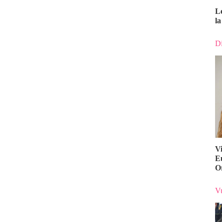
L
la
Di
V
E
O
Vu