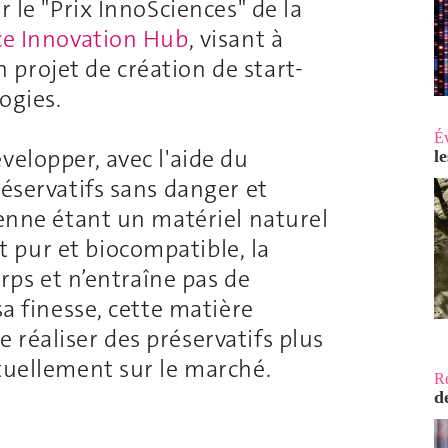
r le "Prix InnoSciences" de la
ce Innovation Hub
, visant à
projet de création de start-
logies.
É
velopper, avec l'aide du
l
réservatifs sans danger et
ienne étant un matériel naturel
 pur et biocompatible, la
orps et n’entraîne pas de
sa finesse, cette matière
réaliser des préservatifs plus
ctuellement sur le marché.
R
d