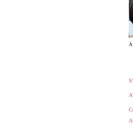
À 
S
A
C
A