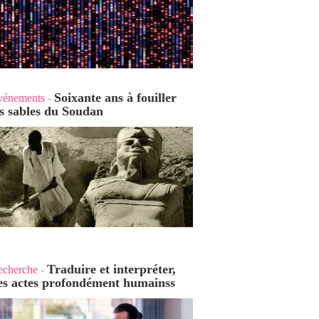
Soixante ans à fouiller
vénements
-
es sables du Soudan
Traduire et interpréter,
echerche
-
es actes profondément humains
s