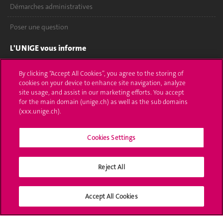
Démarches administratives
Poser une question
L'UNIGE vous informe
UNIGE Mobile
By clicking “Accept All Cookies”, you agree to the storing of
cookies on your device to enhance site navigation, analyze
Médias
site usage, and assist in our marketing efforts. You accept
for the main domain (unige.ch) as well as the sub domains
Offres d'emploi
(xxx.unige.ch).
Bibliothèque
Cookies Settings
Calendrier académique
Reject All
Médias sociaux UNIGE
Accept All Cookies
Accréditation