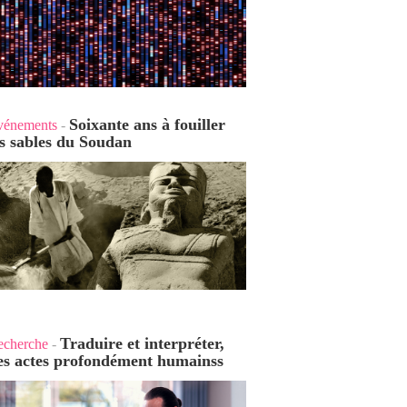
Soixante ans à fouiller
vénements
-
es sables du Soudan
Traduire et interpréter,
echerche
-
es actes profondément humains
s