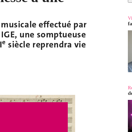
V
n musicale effectué par
f
NIGE, une somptueuse
e
I
siècle reprendra vie
R
d