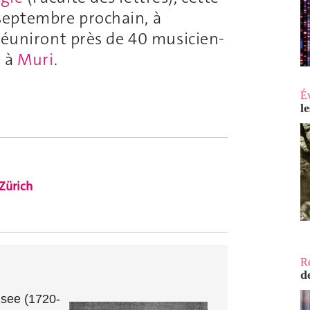
septembre prochain, à
 réuniront près de 40 musicien-
 à
Muri
.
É
l
 Zürich
R
d
see (1720-