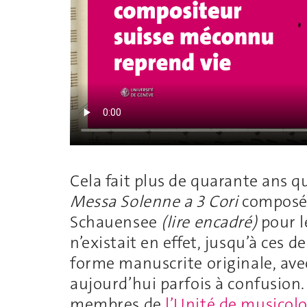
Cela fait plus de quarante ans qu’
Messa Solenne a 3 Cori
composée
Schauensee
(lire encadré)
pour l
n’existait en effet, jusqu’à ces 
forme manuscrite originale, av
aujourd’hui parfois à confusion.
membres de
l’Unité de musicol