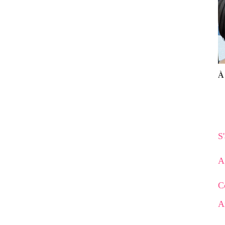
À 
S
A
C
A