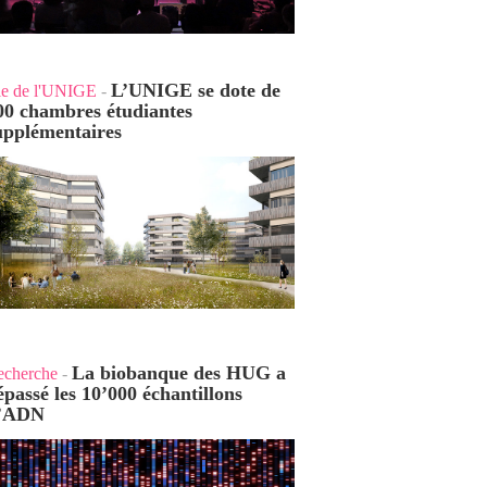
L’UNIGE se dote de
ie de l'UNIGE
-
00 chambres étudiantes
upplémentaires
La biobanque des HUG a
echerche
-
épassé les 10’000 échantillons
’ADN