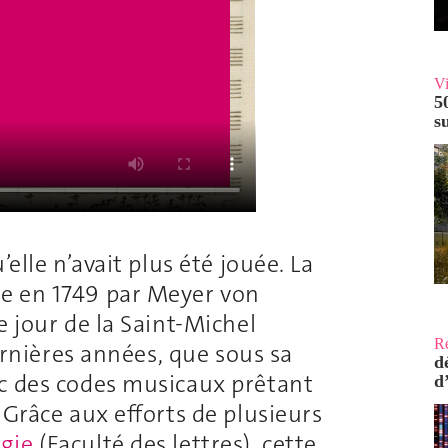
V
5
s
elle n’avait plus été jouée. La
 en 1749 par Meyer von
e jour de la Saint-Michel
R
dernières années, que sous sa
d
ec des codes musicaux prêtant
d
 Grâce aux efforts de plusieurs
ogie
(Faculté des lettres), cette