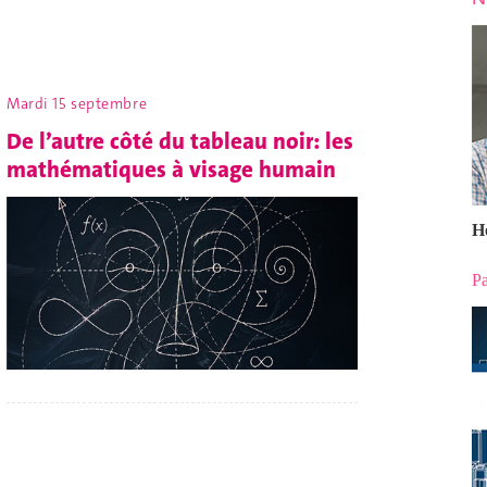
Mardi 15 septembre
De l’autre côté du tableau noir: les
mathématiques à visage humain
H
Pa