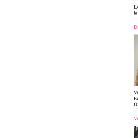
L
la
Di
V
E
O
Vu