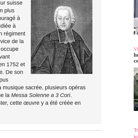
ur suisse
n plus
couragé à
udiée à
un régiment
vice de la
l occupe
V
h
avant
c
en 1752 et
e. De son
opus
a musique sacrée, plusieurs opéras
ue la
Messa Solenne a 3 Cori
.
er, cette œuvre y a été créée en
Tr
N