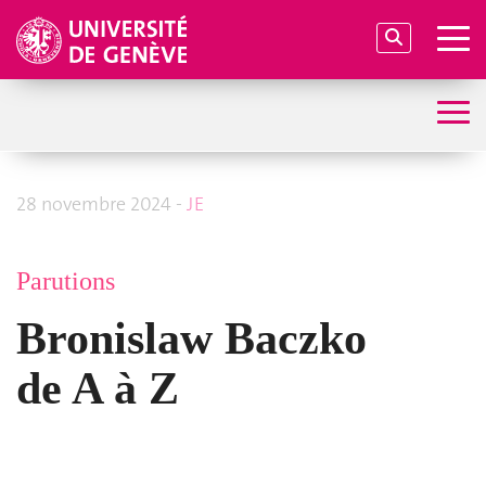
28 novembre 2024 -
JE
Parutions
Bronislaw Baczko
de A à Z