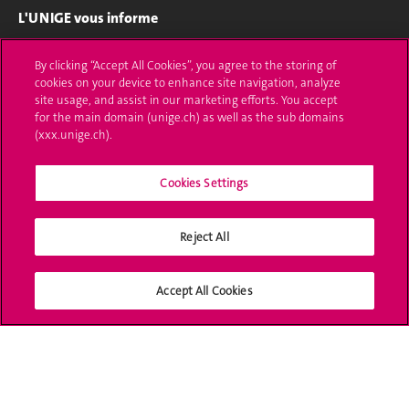
L'UNIGE vous informe
UNIGE Mobile
By clicking “Accept All Cookies”, you agree to the storing of
cookies on your device to enhance site navigation, analyze
Médias
site usage, and assist in our marketing efforts. You accept
for the main domain (unige.ch) as well as the sub domains
Offres d'emploi
(xxx.unige.ch).
Bibliothèque
Cookies Settings
Calendrier académique
Reject All
Médias sociaux UNIGE
Accept All Cookies
Accréditation