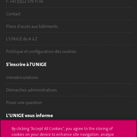
F. +41 (0)22 379 11 34
Contact
Plans d'accès aux bâtiments
L'UNIGE de A à Z
Politique et configuration des cookies
S'inscrire à l'UNIGE
Immatriculations
Démarches administratives
Poser une question
L'UNIGE vous informe
UNIGE Mobile
By clicking “Accept All Cookies”, you agree to the storing of
cookies on your device to enhance site navigation, analyze