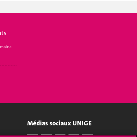
ts
emaine
Médias sociaux UNIGE