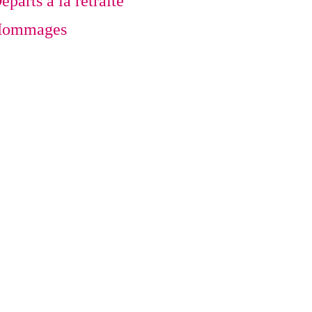
éparts à la retraite
ommages