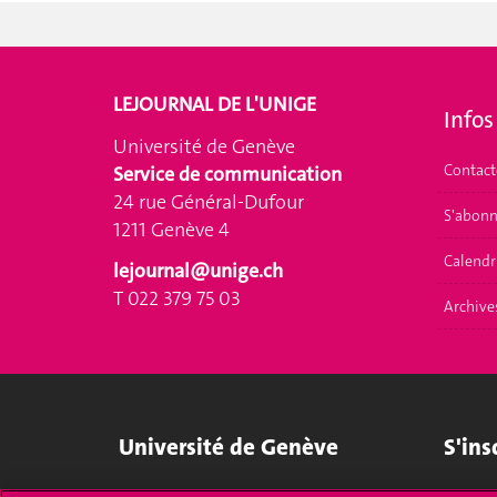
LEJOURNAL DE L'UNIGE
Infos
Université de Genève
Contact
Service de communication
24 rue Général-Dufour
S'abonn
1211 Genève 4
Calendr
lejournal@unige.ch
T 022 379 75 03
Archive
Université de Genève
S'ins