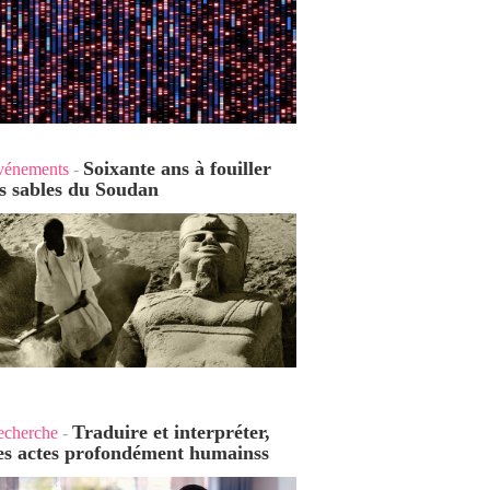
Soixante ans à fouiller
vénements
-
es sables du Soudan
Traduire et interpréter,
echerche
-
es actes profondément humains
s