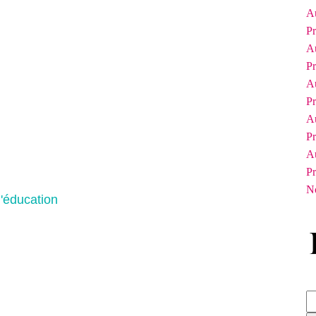
A
P
A
P
A
P
A
P
A
P
No
l'éducation