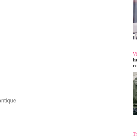
V
h
c
antique
Tr