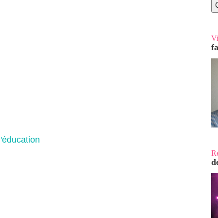
V
f
l'éducation
R
d