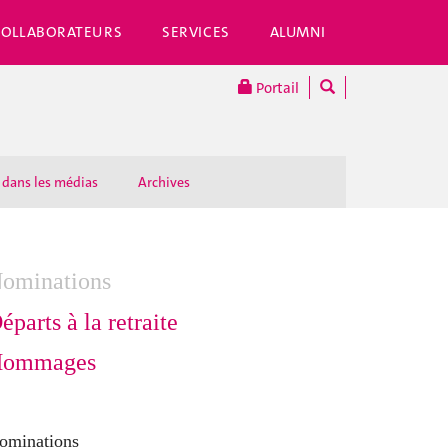
COLLABORATEURS
SERVICES
ALUMNI
Portail
 dans les médias
Archives
ominations
éparts à la retraite
ommages
ominations