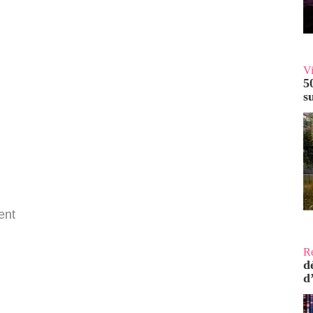
V
5
s
ent
R
d
d