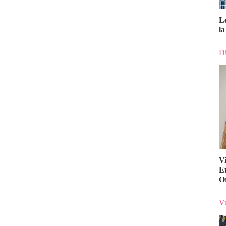
L
la
Di
V
E
O
Vu