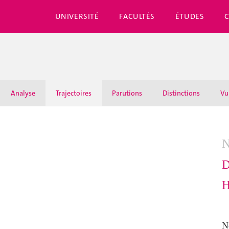
UNIVERSITÉ
FACULTÉS
ÉTUDES
Analyse
Trajectoires
Parutions
Distinctions
Vu
N
D
H
N