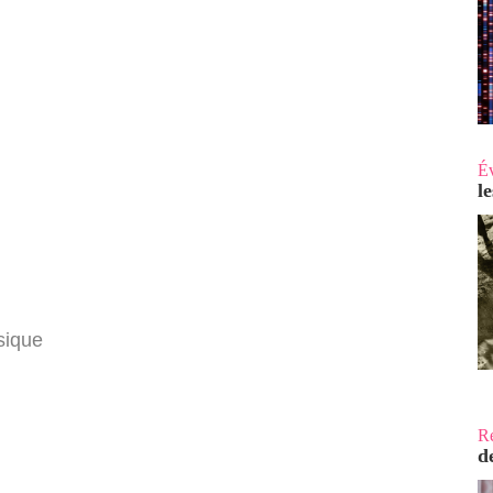
É
l
sique
R
d