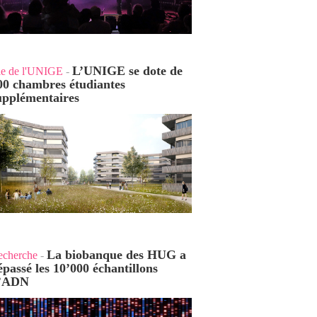
L’UNIGE se dote de
ie de l'UNIGE
-
00 chambres étudiantes
upplémentaires
La biobanque des HUG a
echerche
-
épassé les 10’000 échantillons
’ADN