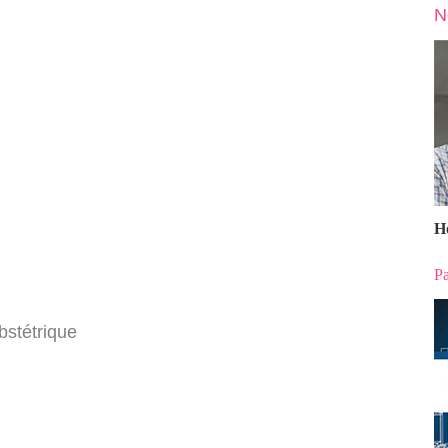
N
H
Pa
bstétrique