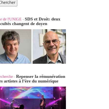
SDS et Droit: deux
ie de l'UNIGE
-
acultés changent de doyen
Repenser la rémunération
echerche
-
es artistes à l’ère du numérique