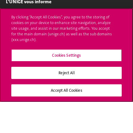
L'UNIGE vous informe
UNIGE Mobile
By clicking “Accept All Cookies”, you agree to the storing of
cookies on your device to enhance site navigation, analyze
Médias
site usage, and assist in our marketing efforts. You accept
for the main domain (unige.ch) as well as the sub domains
Offres d'emploi
(xxx.unige.ch).
Bibliothèque
Cookies Settings
Calendrier académique
Reject All
Médias sociaux UNIGE
Accept All Cookies
Accréditation