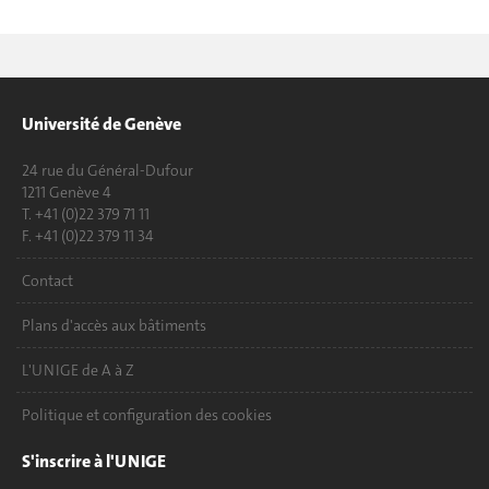
Université de Genève
24 rue du Général-Dufour
1211 Genève 4
T. +41 (0)22 379 71 11
F. +41 (0)22 379 11 34
Contact
Plans d'accès aux bâtiments
L'UNIGE de A à Z
Politique et configuration des cookies
S'inscrire à l'UNIGE