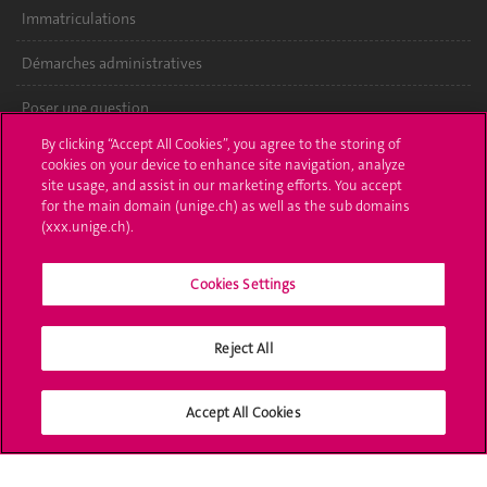
Immatriculations
Démarches administratives
Poser une question
By clicking “Accept All Cookies”, you agree to the storing of
L'UNIGE vous informe
cookies on your device to enhance site navigation, analyze
site usage, and assist in our marketing efforts. You accept
UNIGE Mobile
for the main domain (unige.ch) as well as the sub domains
(xxx.unige.ch).
Médias
Cookies Settings
Offres d'emploi
Bibliothèque
Reject All
Calendrier académique
Accept All Cookies
Médias sociaux UNIGE