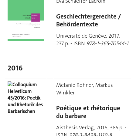
Eva Schaeffer-Lacroix
Geschlechtergerechte /
Behördentexte
Université de Genève, 2017,
237 p. - ISBN
978-1-365-70544-1
2016
Melanie Rohner, Markus
Winkler
Poétique et rhétorique
du barbare
Aisthesis Verlag, 2016, 385 p. -
ISBN
978-3-8498-1119-8