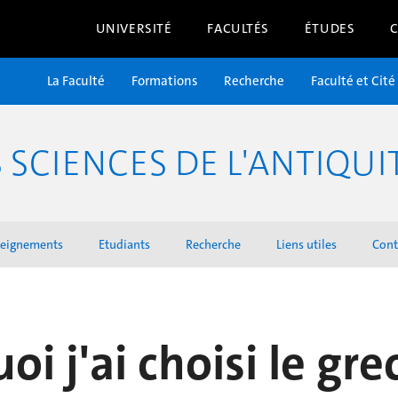
UNIVERSITÉ
FACULTÉS
ÉTUDES
La Faculté
Formations
Recherche
Faculté et Cité
SCIENCES DE L'ANTIQUI
seignements
Etudiants
Recherche
Liens utiles
Cont
oi j'ai choisi le gre