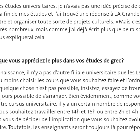
tudes universitaires, je n’avais pas une idée précise de c
à la fin de mes études et j’ai trouvé une réponse à LA Gra
 et organiser toute sorte de projets culturels. « Mais c’es
e très nombreux, mais comme j’ai déjà écrit plus que de raiso
us expliquerai cela.
que vous appréciez le plus dans vos études de grec ?
naissance, il n’y a pas d’autre filiale universitaire que les
 moins choisir les cours que vous souhaitez faire et l’ord
e quelque chose n’est pas possible, insistez, essayez de tr
ujours possible de s’arranger. Bien évidemment, comme vou
otre cursus universitaire, il y a un certain nombre de respo
ous souhaitez travailler entre 14h et 16h ou entre 2h et 4h 
 à vous de décider de l’implication que vous souhaitez avoi
faire. Toutefois, les enseignants seront toujours là pour ré