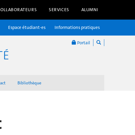
COLLABORATEURS
SERVICES
ALUMNI
Espace étudiant-es
Informations pratiques
Portail
TÉ
act
Bibliothèque
c