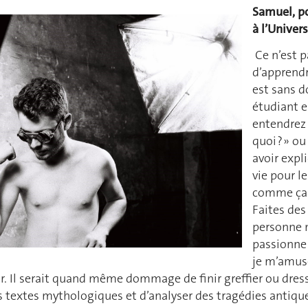
Samuel, po
à l’Univer
Ce n’est p
d’apprendr
est sans 
étudiant e
entendrez 
quoi ? » ou
avoir expl
vie pour l
comme ça q
Faites des
personne n
passionne p
je m’amuse
sir. Il serait quand même dommage de finir greffier ou dres
es textes mythologiques et d’analyser des tragédies antiqu