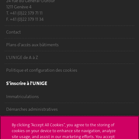
24 rue du Général-Dufour
1211 Genève 4
T. +41 (0)22 379 71 11
F. +41 (0)22 379 11 34
Contact
Plans d'accès aux bâtiments
L'UNIGE de A à Z
Politique et configuration des cookies
S'inscrire à l'UNIGE
Immatriculations
Démarches administratives
Poser une question
By clicking “Accept All Cookies”, you agree to the storing of
cookies on your device to enhance site navigation, analyze
L'UNIGE vous informe
site usage, and assist in our marketing efforts. You accept