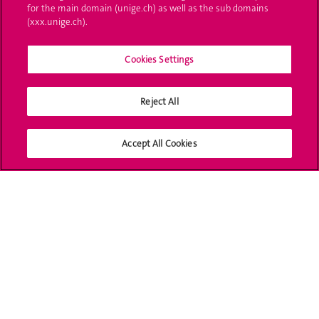
for the main domain (unige.ch) as well as the sub domains
UNIGE Mobile
(xxx.unige.ch).
Médias
Cookies Settings
Offres d'emploi
Reject All
Bibliothèque
Calendrier académique
Accept All Cookies
Médias sociaux UNIGE
Accréditation