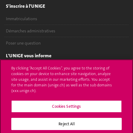
S'inscrire à l'UNIGE
Immatriculations
Démarches administratives
Poser une question
L'UNIGE vous informe
UNIGE Mobile
By clicking “Accept All Cookies”, you agree to the storing of
cookies on your device to enhance site navigation, analyze
site usage, and assist in our marketing efforts. You accept
Médias
for the main domain (unige.ch) as well as the sub domains
(xxx.unige.ch).
Offres d'emploi
Bibliothèque
Cookies Settings
Calendrier académique
Reject All
Médias sociaux UNIGE