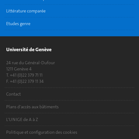
Littérature comparée
Etudes genre
Université de Genève
24 rue du Général-Dufour
1211 Genève 4
T. +41 (0)22 379 71 11
F. +41 (0)22 379 11 34
Contact
Plans d'accès aux bâtiments
L'UNIGE de A à Z
Politique et configuration des cookies